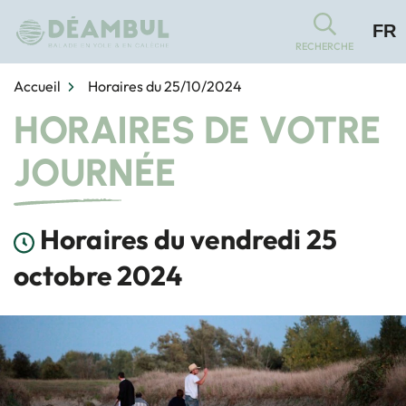
Gestion des traceurs
Aller
FR
au
RECHERCHE
contenu
Accueil
Horaires du 25/10/2024
HORAIRES DE VOTRE
JOURNÉE
Horaires du vendredi 25
octobre 2024