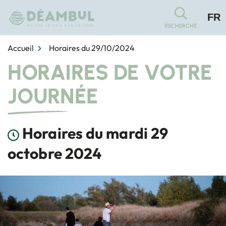
Gestion des traceurs
Aller
FR
au
RECHERCHE
contenu
Accueil
Horaires du 29/10/2024
HORAIRES DE VOTRE
JOURNÉE
Horaires du mardi 29
octobre 2024