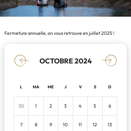
Fermeture annuelle, on vous retrouve en juillet 2025 !
OCTOBRE 2024
«
»
L
MA
ME
J
V
S
D
30
1
2
3
4
5
6
7
8
9
10
11
12
13